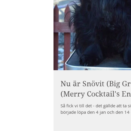
Nu är Snövit (Big G
(Merry Cocktail's E
Så fick vi till det - det gällde att t
började löpa den 4 jan och den 14 