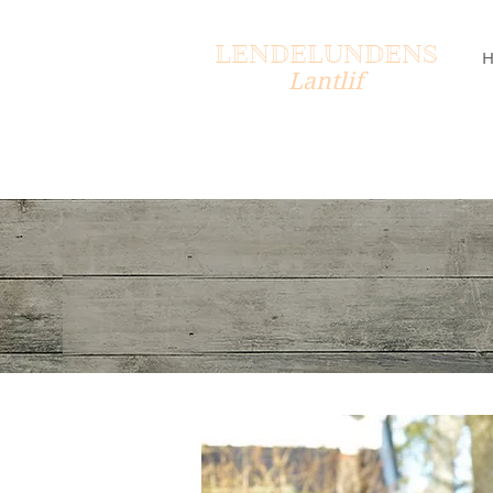
LENDELUNDENS
Lantlif
Islandshästar
med mera