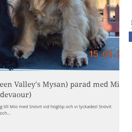
reen Valley's Mysan) parad med Mio
ndevaour)
a sig till Mio med Snövit vid höglöp och vi lyckades! Snövit
och...