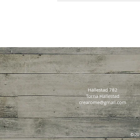
Hällestad 782
Torna Hällestad
crearome@gmail.com
© 201