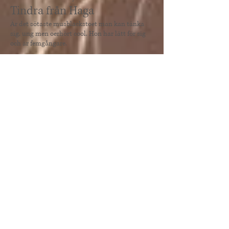
Tindra från Haga
Är det sötaste musblackstoet man kan tänka
sig, ung men oerhört cool. Hon har lätt för sig
och är femgångare.
Erill fra Olavsvik
En söt o nätt
rödblackskille med bläs på 15 år
som är fantastisk för den som blivit lite rädd
eller osäker och vill ha tillbaka själv-förtroendet
i sadeln! Fyrgångare med helt separerade
gångarter. Rids med lätta hjälper utan tjat och
klämmande och går som en klocka! Mjuka fina
rörelser i alla gångarterna, ren härlig tölt och
lätt mjuk galopp som man trivs med!
Vinda från Tunadal
Ett nätt sto med karaktär och en
töltklocka!
Silverbrun.
Villimey från Kvarnbacka
Villimey är efter Meitil och fick visa upp sig på
Fölmönstring för Marlise Grim den 22 sep 2014
hos oss på Lendelunden. Hon fick 75,75 och