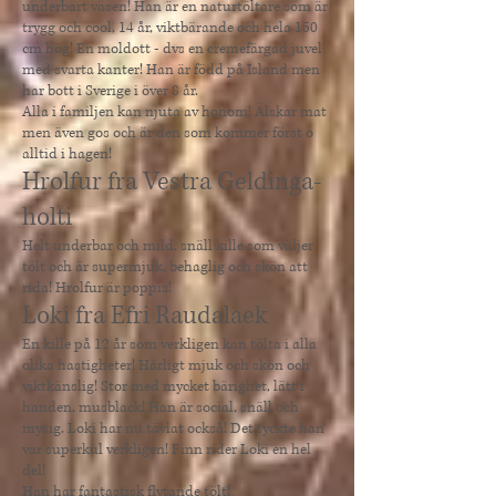
underbart väsen! Han är en naturtöltare som är
trygg och cool, 14 år, viktbärande och hela 150
cm hög! En moldott - dvs en cremefärgad juvel
med svarta kanter! Han är född på
Island men
har bott i Sverige i över 8 år.
Alla i familjen kan njuta av honom! Älskar mat
men även gos och är den som kommer först o
alltid i hagen!
Hrolfur fra Vestra Geldinga-
holti
Helt underbar och mild, snäll kille som väljer
tölt och är supermjuk, behaglig och skön att
rida! Hrolfur är poppis!
Loki fra Efri Raudalaek
En kille på 12 år som verkligen kan tölta i alla
olika hastigheter! Härligt mjuk och skön och
viktkänslig! Stor med mycket bärighet, lätt i
handen, musblack! Han är social, snäll och
mysig. Loki har nu tävlat också! Det tyckte han
var superkul verkligen! ​Finn rider Loki en hel
del!
Han har fantastisk flytande tölt!