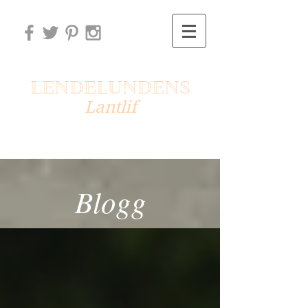
LENDELUNDENS
Lantlif
Islandshästar
med
mera
Blogg